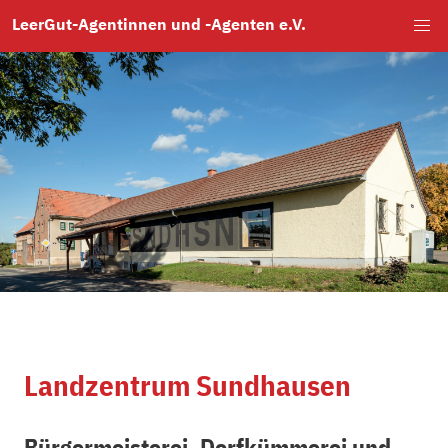
LeerGut-Agentinnen und -Agenten e.V.
Skip
to
main
content
Landzentrum Sundhausen